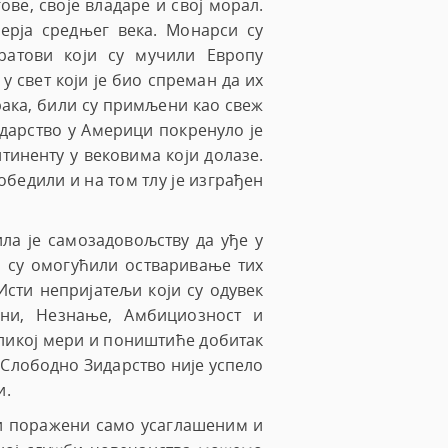
ове, своје владаре и свој морал.
ерја средњег века. Монарси су
ратови који су мучили Европу
 свет који је био спреман да их
рака, били су примљени као свеж
идарство у Америци покренуло је
тиненту у вековима који долазе.
бедили и на том тлу је изграђен
ила је самозадовољству да уђе у
и су омогућили остваривање тих
 Исти непријатељи који су одувек
ани, Незнање, Амбициозност и
еликој мери и поништиће добитак
 Слободно Зидарство није успело
и.
ти поражени само усаглашеним и