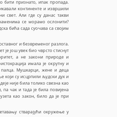
то бити признато, ипак пропада.
EOS
сликавали континенте и извршили
SIC
и свет. Али где су данас такви
 раменима се морамо ослонити?
дска бића сада суочава са својим
ноставног и безвременог разлога.
ет је још увек био чврсто стиснут
оритет, а не закони природе и
ристокрација имала је окрутну и
 палца. Мушкарци, жене и деца
е који су исцрпили људски дух и
деје није била толико свезна као
, па чак и тада је била повијена
узета као закон, било да је при
етавању стварајући окружење у