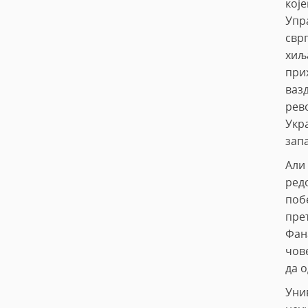
које
Упр
свр
хиљ
при
ваз
рев
Укр
запа
Али
ред
побе
пре
Фан
чов
да 
Уни