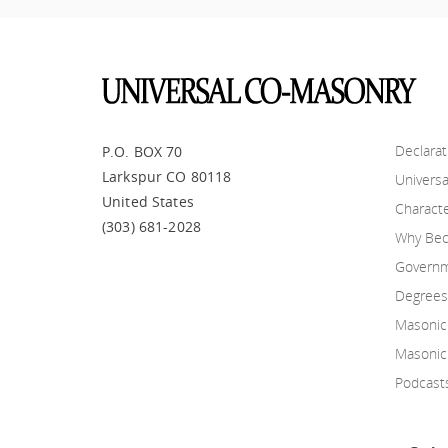
Declarat
P.O. BOX 70
Larkspur CO 80118
Universa
United States
Charact
(303) 681-2028
Why Be
Governm
Degrees
Masonic 
Masonic
Podcast