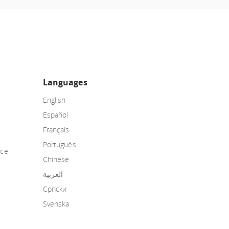
Languages
English
Español
Français
Português
nce
Chinese
العربية
Српски
Svenska