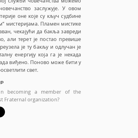
ној служби човечанства можемо
овечанство заслужује. У овом
терије оне које су кључ судбине
им“ мистеријама. Пламен мистике
аван, чекајући да бакља завреди
во, али терет је постао превише
еузела је ту бакљу и одлучан је
лну енергију која га је некада
када виђено. Поново може бити у
росветлити свет.
IP
d in becoming a member of the
t Fraternal organization?