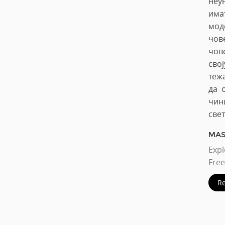
неу
има
мод
чов
чов
сво
теж
да 
чин
свет
MAS
Exp
Fre
R