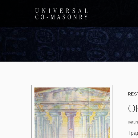
RES
О
Retur
Тра