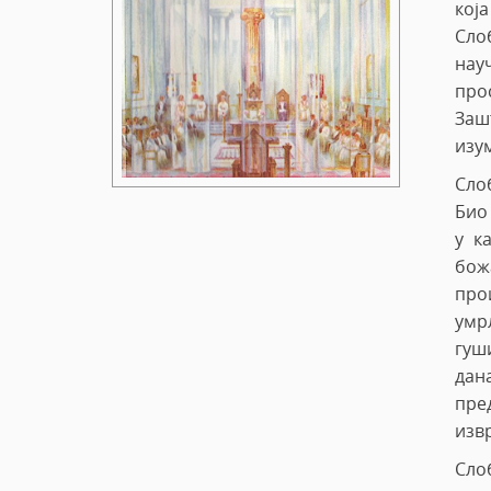
кој
Сло
нау
про
Зашт
изу
Сло
Био 
у к
бож
про
умр
гуш
дана
пре
изв
Сло