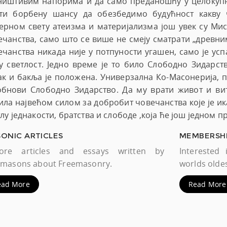
ништивим напорима и да само преданошћу у целокуп
ти борбену шансу да обезбедимо будућност какву ч
ерном свету атеизма и материјализма још увек су Мис
ечанства, само што се више не смеју сматрати „древн
ечанства никада није у потпуности угашен, само је усп
ју светлост. Једно време је то било Слободно Зидарст
ак и бакља је положена. Универзална Ко-Масонерија, пр
обнови Слободно Зидарство. Да му врати живот и вита
ила највећом силом за добробит човечанства које је и
лу једнакости, братства и слободе ,која ће још једном п
ONIC ARTICLES
MEMBERSH
lore articles and essays written by
Intereste
emasons about Freemasonry.
worlds oldes
ead More
Read More