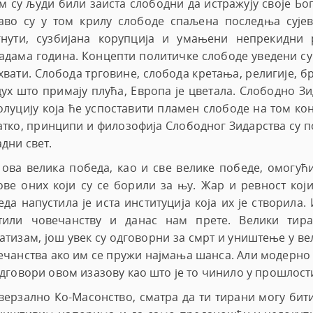
м су људи били заиста слободни да истражују своје Бог
аво су у том крилу слободе спаљена последња сујев
гнути, сузбијана корупција и умањени непрекидни 
адама година. Концепти политичке слободе уведени су у
хвати. Слобода трговине, слобода кретања, религије, б
дух што примају плућа, Европа је цветала. Слободно З
олуцију која ће успоставити пламен слободе на том кон
атко, принципи и филозофија Слободног Зидарства су по
дни свет.
 ова велика победа, као и све велике победе, омогућ
ове оних који су се борили за њу. Жар и ревност кој
да напустила је иста институција која их је створила.
тили човечанству и данас нам прете. Велики тир
атизам, још увек су одговорни за смрт и уништење у в
ечанства ако им се пружи најмања шанса. Али модерно
одговори овом изазову као што је то чинило у прошлост
верзално Ко-Масонство, сматра да ти тирани могу би