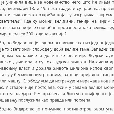
а је учинила више за човечанство него што ће икада 
МАСОНСКО ИЗДАВАЧКО ДРУШТВО
MASONIC VID
бодни зидари 18. и 19. века градили су царства, пре
МАСОНСКИ КОЛЕЏ
MASONIC MU
чна и филозофска открића која су изградила савремен
светитељи? Где су моћни великани, генији на чијим
МАСОНСКИ ИНСТИТУТ ЛИКОВНИХ
PODCASTS
о се занат који је способан произвести тако велика љу
УМЕТНОСТИ
мирањем тек 300 година касније?
бодно Зидарство је једном оснажило свет из једног јед
је то светионик слободе у доба велике таме. Западни св
анџама монархије и догматске религије. Људски аут
анског, диктирали су ток људског живота. Натечена а
извољну власт и држала животе милиона испод свог
ли су у бесмисленим ратовима за територијално стицањ
или машту. Слободу ума да истражује и изражава нове и
с. У ствари није постојала, осим у салама велике моћи
д егом владара. Реч краљева и бискупа подједнако је 
ршавању послужила као правда или похлепа.
бодно Зидарство је понудило против-отров овом угњ