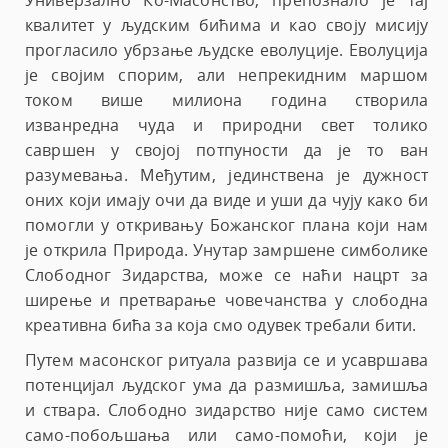
Универзално Ко-Масонство, препознало је тај
квалитет у људским бићима и као своју мисију
прогласило убрзање људске еволуције. Еволуција
је својим спорим, али непрекидним маршом
током више милиона година створила
изванредна чуда и природни свет толико
савршен у својој потпуности да је то ван
разумевања. Међутим, јединствена је дужност
оних који имају очи да виде и уши да чују како би
помогли у откривању Божанског плана који нам
је открила Природа. Унутар замршене симболике
Слободног Зидарства, може се наћи нацрт за
ширење и претварање човечанства у слободна
креативна бића за која смо одувек требали бити.
Путем масонског ритуала развија се и усавршава
потенцијал људског ума да размишља, замишља
и ствара. Слободно зидарство није само систем
само-побољшања или само-помоћи, који је