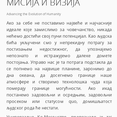
МИСИЈА И ВИЗИЈА
Advancing the Evolution of Humanity
Ако за себе не поставимо највеће и најчасније
идеале које замислимо за човечанство, никада
нећемо достићи свој пуни потенцијал. Као људска
бића укључени смо у непрекидну потрагу за
постизањем недостижног, да упознајемо
непознато и истражујемо далеке домете
постојања. Управо нас је та потрага подстакла да
се попнемо на највише планине, заронимо до
дна океана, да досегнемо границе наше
атмосфере и створимо технолошка чуда која
померају границе могућности. Ако икад
постанемо задовољни и осредњим, задовољни
просеком или статусом quo, домишљатост
људског рода ће нестати.