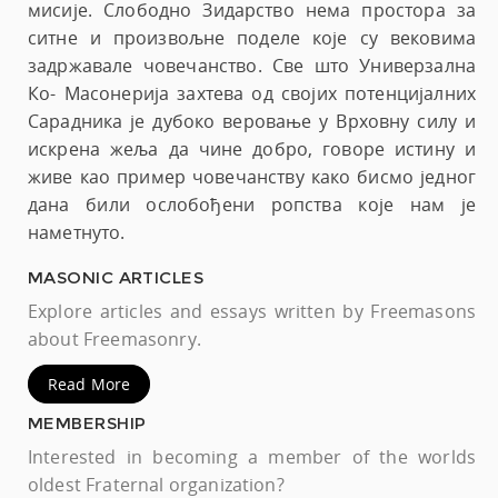
мисије. Слободно Зидарство нема простора за
ситне и произвољне поделе које су вековима
задржавале човечанство. Све што Универзална
Ко- Масонерија захтева од својих потенцијалних
Сарадника је дубоко веровање у Врховну силу и
искрена жеља да чине добро, говоре истину и
живе као пример човечанству како бисмо једног
дана били ослобођени ропства које нам је
наметнуто.
MASONIC ARTICLES
Explore articles and essays written by Freemasons
about Freemasonry.
Read More
MEMBERSHIP
Interested in becoming a member of the worlds
oldest Fraternal organization?