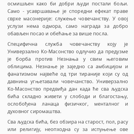
осмишљен како би добри људи постали бољи.
Само - усавршавање је споредни ефекат праве
сврхе масонерије: служење човечанству. У овој
услузи нема одмора, само награда за добро
обављен посао и обећање за више посла.
Специфична служба човечанству коју је
Универзално Ко-Масонство одлучио да предузме
је борба против Незнања у свим његовим
облицима. Незнање је заједно са амбицијом и
фанатизмом највеће од три тираније који су од
давнина угњетавали човечанство. Универзално
Ко-Масонство предвиђа дан када ће сва људска
бића складно живети у слободи и благостању,
ослобођена ланаца физичког, менталног и
духовног сиромаштва.
Сва људска бића, без обзира на старост, пол, расу
или религију, неопходна су за испуњење ове