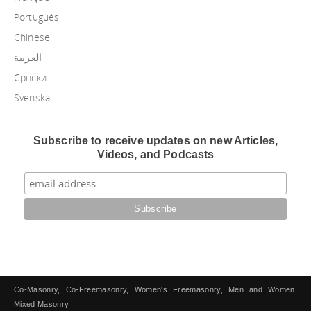
Português
Chinese
العربية
Српски
Svenska
Subscribe to receive updates on new Articles,
Videos, and Podcasts
Co-Masonry, Co-Freemasonry, Women's Freemasonry, Men and Women,
Mixed Masonry