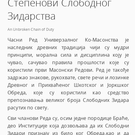
Степенови Слободног
Зидарства
An Unbroken Chain of Duty
Часни Ред Универзалног Ко-Масонства је
наследник древних традиција чији су мудри
принципи, морална сила и дисциплина коју је
чувао, сачувао правила прошлости које су
користили први Масонски Редови. Ред је такође
задржао знакове, рукохвате, свете речи и лозинке
Древног и Прихваћеног Шкотског и Јоркшког
Обреда, које су користили као средство
препознавања великог броја Слободних Зидара
расутих по свету.
Сви чланови Реда су, осим једне породице Браће,
део Институције која дозвољава да их Слободни
Зидари признају из било ког Обреда,као и да